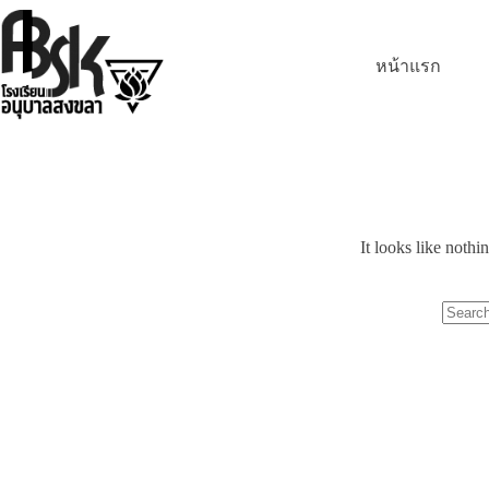
หน้าแรก
It looks like nothi