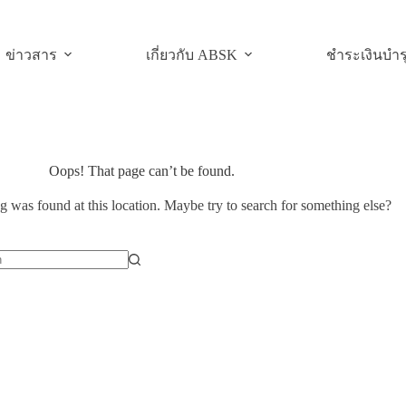
ข่าวสาร
เกี่ยวกับ ABSK
ชำระเงินบำร
Oops! That page can’t be found.
ng was found at this location. Maybe try to search for something else?