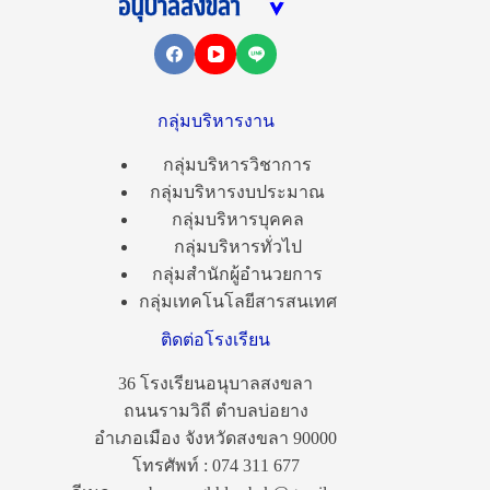
กลุ่มบริหารงาน
กลุ่มบริหารวิชาการ
กลุ่มบริหารงบประมาณ
กลุ่มบริหารบุคคล
กลุ่มบริหารทั่วไป
กลุ่มสำนักผู้อำนวยการ
กลุ่มเทคโนโลยีสารสนเทศ
ติดต่อโรงเรียน
36 โรงเรียนอนุบาลสงขลา
ถนนรามวิถี ตำบลบ่อยาง
อำเภอเมือง จังหวัดสงขลา 90000
โทรศัพท์ : 074 311 677