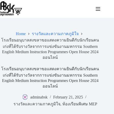
Home
รางวัลและความภาคภูมิใจ
โรงเรียนอนุบาลสงขลาขอแสดงความยินดีกับนักเรียนคน
เก่งที่ได้รับรางวัลจากการแข่งขันงานมหกรรม Southern
English Medium Instruction Programmes Open House 2024
ออนไลน์
โรงเรียนอนุบาลสงขลาขอแสดงความยินดีกับนักเรียนคน
เก่งที่ได้รับรางวัลจากการแข่งขันงานมหกรรม Southern
English Medium Instruction Programmes Open House 2024
ออนไลน์
adminabsk
February 21, 2025
รางวัลและความภาคภูมิใจ
,
ห้องเรียนพิเศษ MEP