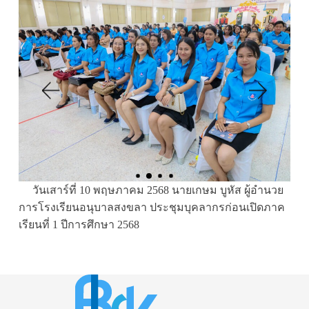
วันเสาร์ที่ 10 พฤษภาคม 2568 นายเกษม บูหัส ผู้อำนวย
การโรงเรียนอนุบาลสงขลา ประชุมบุคลากรก่อนเปิดภาค
เรียนที่ 1 ปีการศึกษา 2568