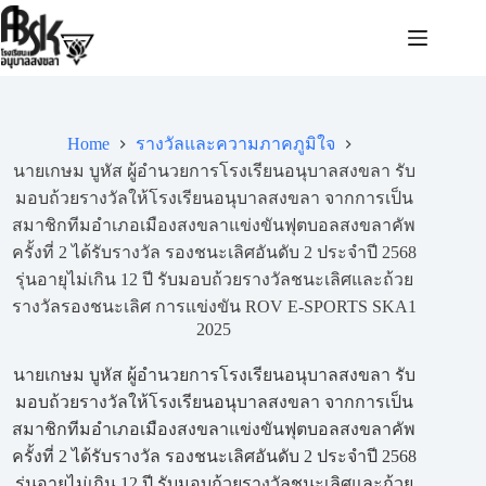
Home
รางวัลและความภาคภูมิใจ
นายเกษม บูหัส ผู้อำนวยการโรงเรียนอนุบาลสงขลา รับ
มอบถ้วยรางวัลให้โรงเรียนอนุบาลสงขลา จากการเป็น
สมาชิกทีมอำเภอเมืองสงขลาแข่งขันฟุตบอลสงขลาคัพ
ครั้งที่ 2 ได้รับรางวัล รองชนะเลิศอันดับ 2 ประจำปี 2568
รุ่นอายุไม่เกิน 12 ปี รับมอบถ้วยรางวัลชนะเลิศและถ้วย
รางวัลรองชนะเลิศ การแข่งขัน ROV E-SPORTS SKA1
2025
นายเกษม บูหัส ผู้อำนวยการโรงเรียนอนุบาลสงขลา รับ
มอบถ้วยรางวัลให้โรงเรียนอนุบาลสงขลา จากการเป็น
สมาชิกทีมอำเภอเมืองสงขลาแข่งขันฟุตบอลสงขลาคัพ
ครั้งที่ 2 ได้รับรางวัล รองชนะเลิศอันดับ 2 ประจำปี 2568
รุ่นอายุไม่เกิน 12 ปี รับมอบถ้วยรางวัลชนะเลิศและถ้วย