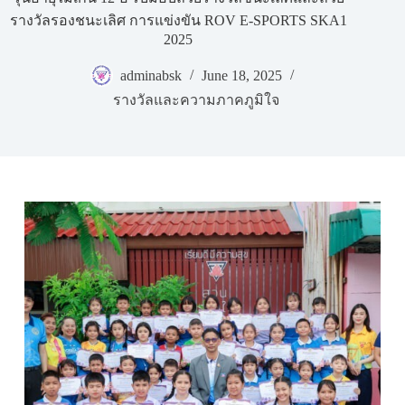
รางวัลรองชนะเลิศ การแข่งขัน ROV E-SPORTS SKA1
2025
adminabsk
June 18, 2025
รางวัลและความภาคภูมิใจ