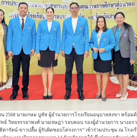
นายน 2568 นายเกษม บูหัส ผู้อำนวยการโรงเรียนอนุบาลสงขา พร้อม
ทธ์ วิทยจรรยาพงศ์ นายเจษฎา รอบคอบ รองผู้อำนวยการ นางอร
ดารัตน์ ขาวปลื้ม ผู้รับผิดชอบโครงการ“ เข้าร่วมประชุม ณ โรงเรี