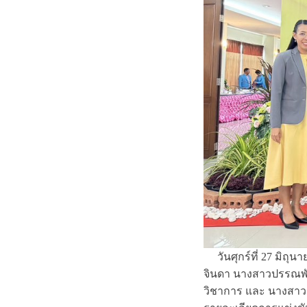
วันศุกร์ที่ 27 มิถุ
จินดา นางสาวปรรณพั
วิชาการ และ นางสาวธิ