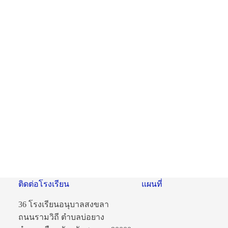
ติดต่อโรงเรียน
แผนที่
36 โรงเรียนอนุบาลสงขลา
ถนนรามวิถี ตำบลบ่อยาง