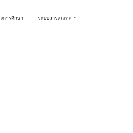
ุงการศึกษา
ระบบสารสนเทศ