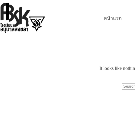
หน้าแรก
It looks like nothi