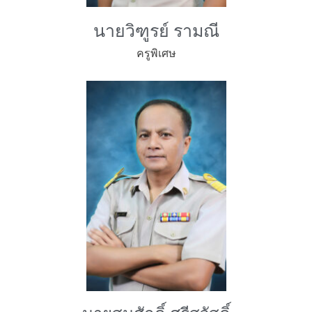
นายวิฑูรย์ รามณี
ครูพิเศษ