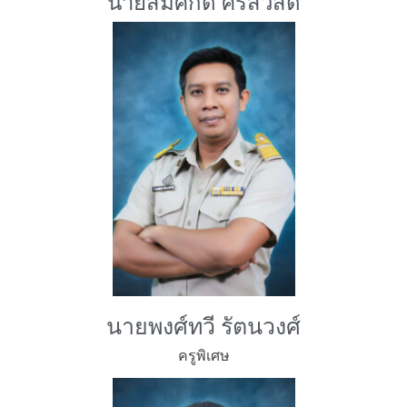
นายสมศักดิ์ ศรีสวัสดิ์
ครูพิเศษ
นายพงศ์ทวี รัตนวงศ์
ครูพิเศษ