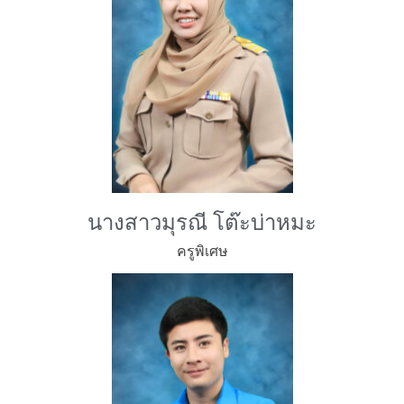
นางสาวมุรณี โต๊ะบ่าหมะ
ครูพิเศษ