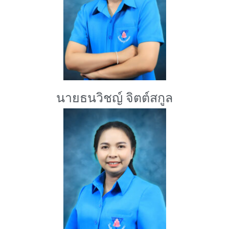
นายธนวิชญ์ จิตต์สกูล
ครูนาฏศิลป์