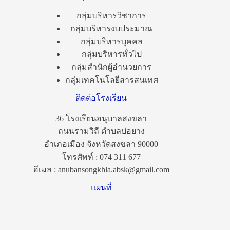
กลุ่มบริหารวิชาการ
กลุ่มบริหารงบประมาณ
กลุ่มบริหารบุคคล
กลุ่มบริหารทั่วไป
กลุ่มสำนักผู้อำนวยการ
กลุ่มเทคโนโลยีสารสนเทศ
ติดต่อโรงเรียน
36 โรงเรียนอนุบาลสงขลา
ถนนรามวิถี ตำบลบ่อยาง
อำเภอเมือง จังหวัดสงขลา 90000
โทรศัพท์ : 074 311 677
อีเมล : anubansongkhla.absk@gmail.com
แผนที่