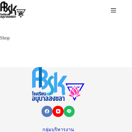
Shop
กลุ่มบริหารงาน